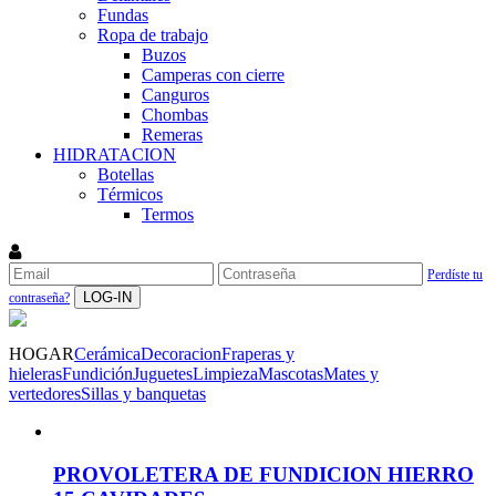
Fundas
Ropa de trabajo
Buzos
Camperas con cierre
Canguros
Chombas
Remeras
HIDRATACION
Botellas
Térmicos
Termos
Perdíste tu
LOG-IN
contraseña?
HOGAR
Cerámica
Decoracion
Fraperas y
hieleras
Fundición
Juguetes
Limpieza
Mascotas
Mates y
vertedores
Sillas y banquetas
PROVOLETERA DE FUNDICION HIERRO