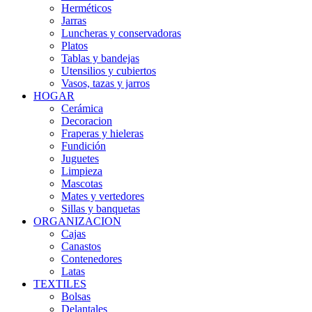
Herméticos
Jarras
Luncheras y conservadoras
Platos
Tablas y bandejas
Utensilios y cubiertos
Vasos, tazas y jarros
HOGAR
Cerámica
Decoracion
Fraperas y hieleras
Fundición
Juguetes
Limpieza
Mascotas
Mates y vertedores
Sillas y banquetas
ORGANIZACION
Cajas
Canastos
Contenedores
Latas
TEXTILES
Bolsas
Delantales