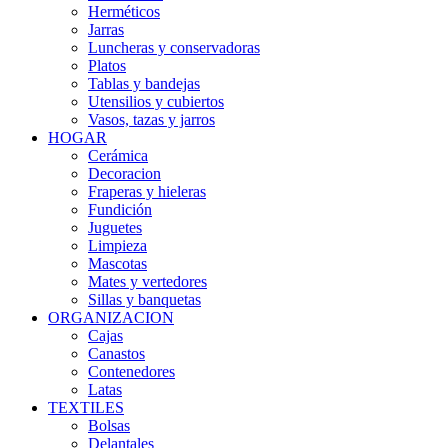
Herméticos
Jarras
Luncheras y conservadoras
Platos
Tablas y bandejas
Utensilios y cubiertos
Vasos, tazas y jarros
HOGAR
Cerámica
Decoracion
Fraperas y hieleras
Fundición
Juguetes
Limpieza
Mascotas
Mates y vertedores
Sillas y banquetas
ORGANIZACION
Cajas
Canastos
Contenedores
Latas
TEXTILES
Bolsas
Delantales