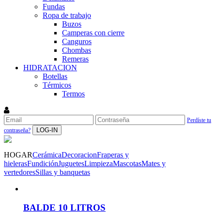
Fundas
Ropa de trabajo
Buzos
Camperas con cierre
Canguros
Chombas
Remeras
HIDRATACION
Botellas
Térmicos
Termos
Perdíste tu
LOG-IN
contraseña?
HOGAR
Cerámica
Decoracion
Fraperas y
hieleras
Fundición
Juguetes
Limpieza
Mascotas
Mates y
vertedores
Sillas y banquetas
BALDE 10 LITROS