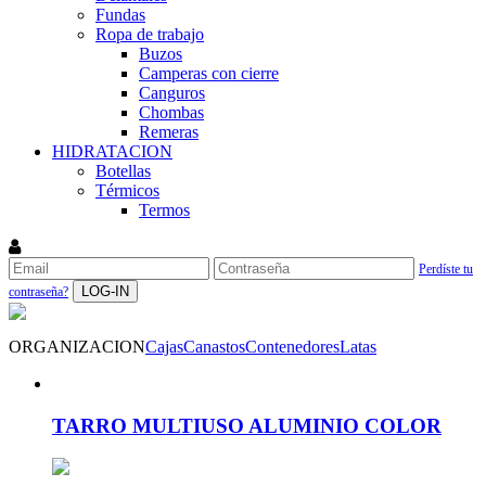
Fundas
Ropa de trabajo
Buzos
Camperas con cierre
Canguros
Chombas
Remeras
HIDRATACION
Botellas
Térmicos
Termos
Perdíste tu
LOG-IN
contraseña?
ORGANIZACION
Cajas
Canastos
Contenedores
Latas
TARRO MULTIUSO ALUMINIO COLOR