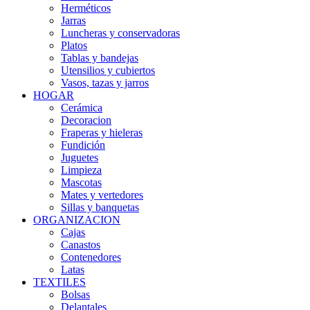
Herméticos
Jarras
Luncheras y conservadoras
Platos
Tablas y bandejas
Utensilios y cubiertos
Vasos, tazas y jarros
HOGAR
Cerámica
Decoracion
Fraperas y hieleras
Fundición
Juguetes
Limpieza
Mascotas
Mates y vertedores
Sillas y banquetas
ORGANIZACION
Cajas
Canastos
Contenedores
Latas
TEXTILES
Bolsas
Delantales