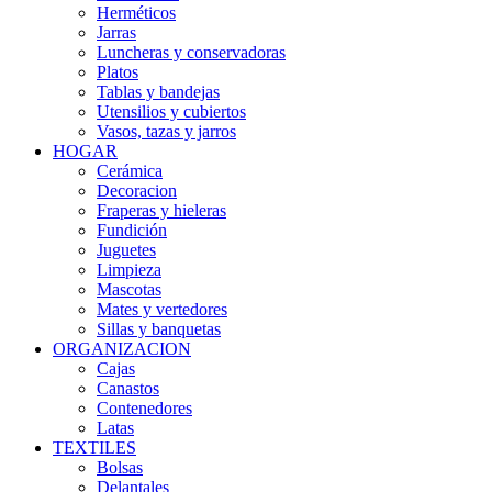
Herméticos
Jarras
Luncheras y conservadoras
Platos
Tablas y bandejas
Utensilios y cubiertos
Vasos, tazas y jarros
HOGAR
Cerámica
Decoracion
Fraperas y hieleras
Fundición
Juguetes
Limpieza
Mascotas
Mates y vertedores
Sillas y banquetas
ORGANIZACION
Cajas
Canastos
Contenedores
Latas
TEXTILES
Bolsas
Delantales