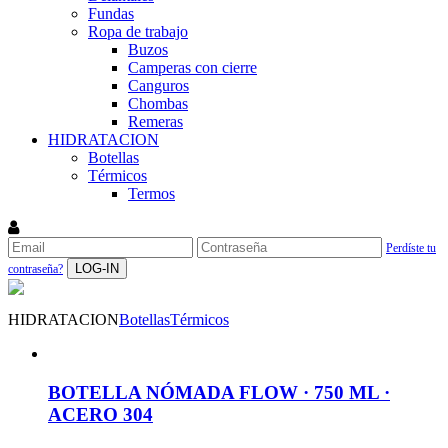
Fundas
Ropa de trabajo
Buzos
Camperas con cierre
Canguros
Chombas
Remeras
HIDRATACION
Botellas
Térmicos
Termos
Perdíste tu
LOG-IN
contraseña?
HIDRATACION
Botellas
Térmicos
BOTELLA NÓMADA FLOW · 750 ML ·
ACERO 304