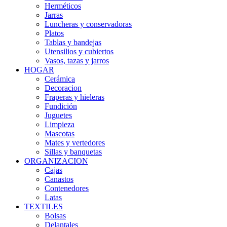
Herméticos
Jarras
Luncheras y conservadoras
Platos
Tablas y bandejas
Utensilios y cubiertos
Vasos, tazas y jarros
HOGAR
Cerámica
Decoracion
Fraperas y hieleras
Fundición
Juguetes
Limpieza
Mascotas
Mates y vertedores
Sillas y banquetas
ORGANIZACION
Cajas
Canastos
Contenedores
Latas
TEXTILES
Bolsas
Delantales