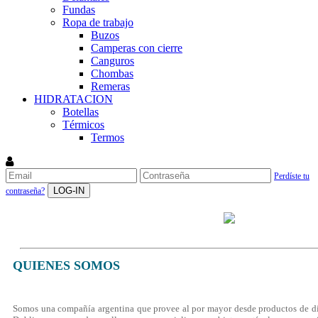
Fundas
Ropa de trabajo
Buzos
Camperas con cierre
Canguros
Chombas
Remeras
HIDRATACION
Botellas
Térmicos
Termos
Perdíste tu
LOG-IN
contraseña?
INFORMACIÓ
QUIENES SOMOS
Somos una compañía argentina que provee al por mayor desde productos de dise