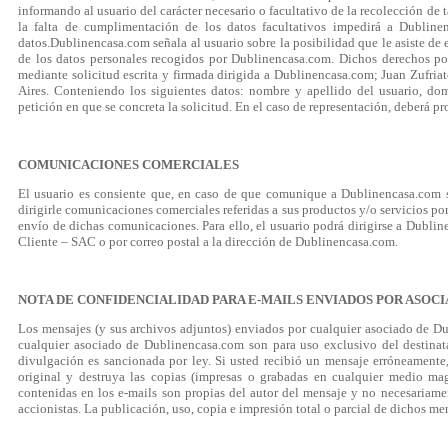
informando al usuario del carácter necesario o facultativo de la recolección de t
la falta de cumplimentación de los datos facultativos impedirá a Dublinen
datos.Dublinencasa.com señala al usuario sobre la posibilidad que le asiste de e
de los datos personales recogidos por Dublinencasa.com. Dichos derechos podr
mediante solicitud escrita y firmada dirigida a Dublinencasa.com; Juan Zufria
Aires. Conteniendo los siguientes datos: nombre y apellido del usuario, dom
petición en que se concreta la solicitud. En el caso de representación, deberá 
COMUNICACIONES COMERCIALES
El usuario es consiente que, en caso de que comunique a Dublinencasa.com s
dirigirle comunicaciones comerciales referidas a sus productos y/o servicios po
envío de dichas comunicaciones. Para ello, el usuario podrá dirigirse a Dublin
Cliente – SAC o por correo postal a la dirección de Dublinencasa.com.
NOTA DE CONFIDENCIALIDAD PARA E-MAILS ENVIADOS POR ASOC
Los mensajes (y sus archivos adjuntos) enviados por cualquier asociado de D
cualquier asociado de Dublinencasa.com son para uso exclusivo del destinat
divulgación es sancionada por ley. Si usted recibió un mensaje erróneamente
original y destruya las copias (impresas o grabadas en cualquier medio ma
contenidas en los e-mails son propias del autor del mensaje y no necesariam
accionistas. La publicación, uso, copia e impresión total o parcial de dichos 