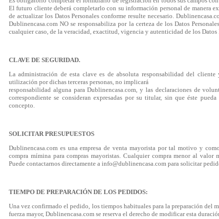
Es obligatorio completar el formulario de registración en todos sus campos con 
El futuro cliente deberá completarlo con su información personal de manera e
de actualizar los Datos Personales conforme resulte necesario. Dublinencasa.co
Dublinencasa.com NO se responsabiliza por la certeza de los Datos Personales
cualquier caso, de la veracidad, exactitud, vigencia y autenticidad de los Datos
CLAVE DE SEGURIDAD.
La administración de esta clave es de absoluta responsabilidad del cliente
utilización por dichas terceras personas, no implicará
responsabilidad alguna para Dublinencasa.com, y las declaraciones de volun
correspondiente se consideran expresadas por su titular, sin que éste pued
concepto.
SOLICITAR PRESUPUESTOS
Dublinencasa.com es una empresa de venta mayorista por tal motivo y como 
compra mímina para compras mayoristas. Cualquier compra menor al valor mí
Puede contactarnos directamente a info@dublinencasa.com para solicitar pedido
TIEMPO DE PREPARACIÓN DE LOS PEDIDOS:
Una vez confirmado el pedido, los tiempos habituales para la preparación del mi
fuerza mayor, Dublinencasa.com se reserva el derecho de modificar esta duració