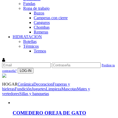
Fundas
Ropa de trabajo
Buzos
Camperas con cierre
Canguros
Chombas
Remeras
HIDRATACION
Botellas
Térmicos
Termos
Perdíste tu
LOG-IN
contraseña?
HOGAR
Cerámica
Decoracion
Fraperas y
hieleras
Fundición
Juguetes
Limpieza
Mascotas
Mates y
vertedores
Sillas y banquetas
COMEDERO OREJA DE GATO