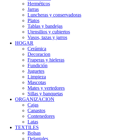
Herméticos
Jarras
Luncheras y conservadoras
Platos
Tablas y bandejas
Utensilios y cubiertos
Vasos, tazas y jarros
HOGAR
Cerámica
Decoracion
Fraperas y hieleras
Fundición
Juguetes
Limpieza
Mascotas
Mates y vertedores
Sillas y banquetas
ORGANIZACION
Cajas
Canastos
Contenedores
Latas
TEXTILES
Bolsas
Delantales