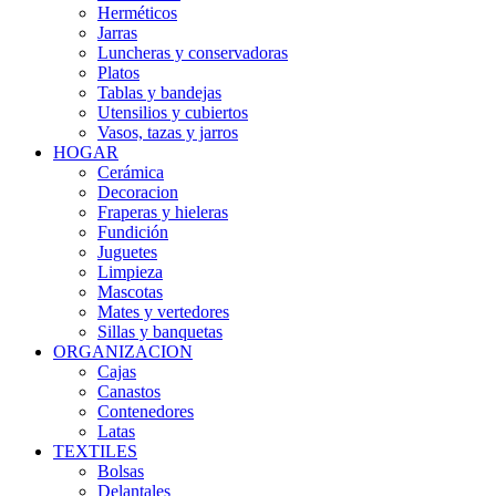
Herméticos
Jarras
Luncheras y conservadoras
Platos
Tablas y bandejas
Utensilios y cubiertos
Vasos, tazas y jarros
HOGAR
Cerámica
Decoracion
Fraperas y hieleras
Fundición
Juguetes
Limpieza
Mascotas
Mates y vertedores
Sillas y banquetas
ORGANIZACION
Cajas
Canastos
Contenedores
Latas
TEXTILES
Bolsas
Delantales