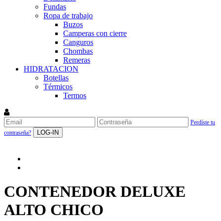
Fundas
Ropa de trabajo
Buzos
Camperas con cierre
Canguros
Chombas
Remeras
HIDRATACION
Botellas
Térmicos
Termos
Perdíste tu
LOG-IN
contraseña?
CONTENEDOR DELUXE
ALTO CHICO