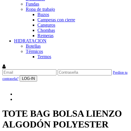
Fundas
Ropa de trabajo
Buzos
Camperas con cierre
Canguros
Chombas
Remeras
HIDRATACION
Botellas
Térmicos
Termos
Perdíste tu
LOG-IN
contraseña?
TOTE BAG BOLSA LIENZO
ALGODÓN POLYESTER