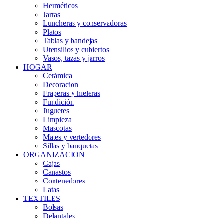
Herméticos
Jarras
Luncheras y conservadoras
Platos
Tablas y bandejas
Utensilios y cubiertos
Vasos, tazas y jarros
HOGAR
Cerámica
Decoracion
Fraperas y hieleras
Fundición
Juguetes
Limpieza
Mascotas
Mates y vertedores
Sillas y banquetas
ORGANIZACION
Cajas
Canastos
Contenedores
Latas
TEXTILES
Bolsas
Delantales