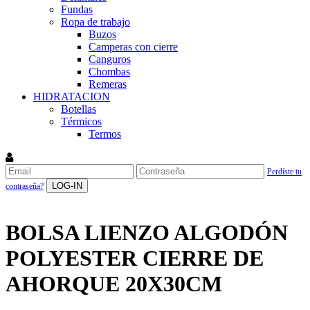
Fundas
Ropa de trabajo
Buzos
Camperas con cierre
Canguros
Chombas
Remeras
HIDRATACION
Botellas
Térmicos
Termos
Perdíste tu
LOG-IN
contraseña?
BOLSA LIENZO ALGODÓN
POLYESTER CIERRE DE
AHORQUE 20X30CM