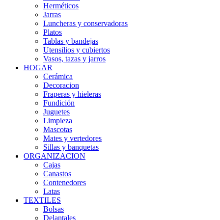
Herméticos
Jarras
Luncheras y conservadoras
Platos
Tablas y bandejas
Utensilios y cubiertos
Vasos, tazas y jarros
HOGAR
Cerámica
Decoracion
Fraperas y hieleras
Fundición
Juguetes
Limpieza
Mascotas
Mates y vertedores
Sillas y banquetas
ORGANIZACION
Cajas
Canastos
Contenedores
Latas
TEXTILES
Bolsas
Delantales