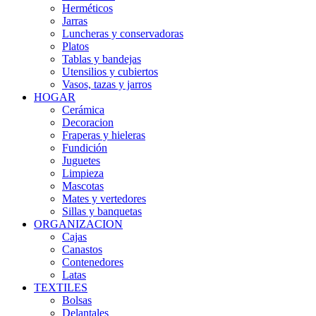
Herméticos
Jarras
Luncheras y conservadoras
Platos
Tablas y bandejas
Utensilios y cubiertos
Vasos, tazas y jarros
HOGAR
Cerámica
Decoracion
Fraperas y hieleras
Fundición
Juguetes
Limpieza
Mascotas
Mates y vertedores
Sillas y banquetas
ORGANIZACION
Cajas
Canastos
Contenedores
Latas
TEXTILES
Bolsas
Delantales