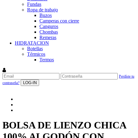
Fundas
Ropa de trabajo
Buzos
Camperas con cierre
Canguros
Chombas
Remeras
HIDRATACION
Botellas
Térmicos
Termos
Perdíste tu
LOG-IN
contraseña?
BOLSA DE LIENZO CHICA
100% ALGODÓN CON