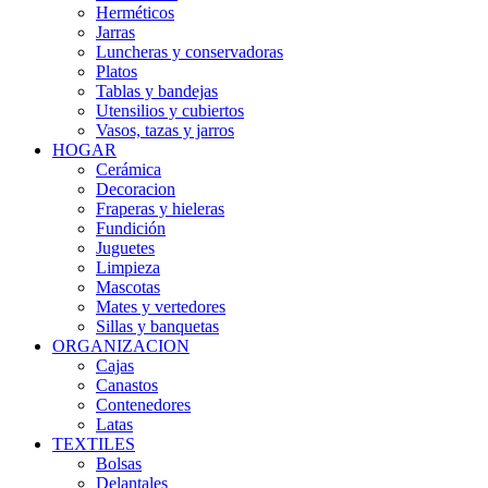
Herméticos
Jarras
Luncheras y conservadoras
Platos
Tablas y bandejas
Utensilios y cubiertos
Vasos, tazas y jarros
HOGAR
Cerámica
Decoracion
Fraperas y hieleras
Fundición
Juguetes
Limpieza
Mascotas
Mates y vertedores
Sillas y banquetas
ORGANIZACION
Cajas
Canastos
Contenedores
Latas
TEXTILES
Bolsas
Delantales