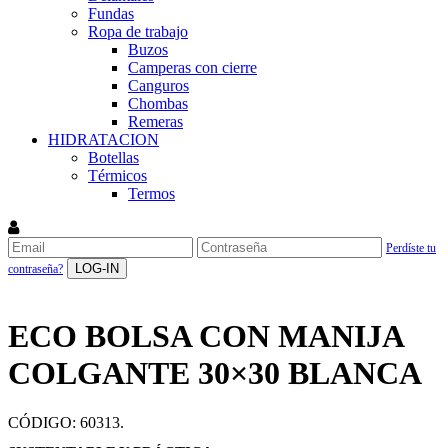
Fundas
Ropa de trabajo
Buzos
Camperas con cierre
Canguros
Chombas
Remeras
HIDRATACION
Botellas
Térmicos
Termos
Perdíste tu
LOG-IN
contraseña?
ECO BOLSA CON MANIJA
COLGANTE 30×30 BLANCA
CÓDIGO:
60313
.