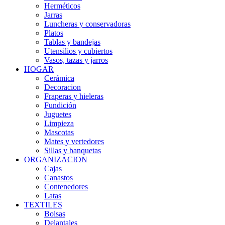
Herméticos
Jarras
Luncheras y conservadoras
Platos
Tablas y bandejas
Utensilios y cubiertos
Vasos, tazas y jarros
HOGAR
Cerámica
Decoracion
Fraperas y hieleras
Fundición
Juguetes
Limpieza
Mascotas
Mates y vertedores
Sillas y banquetas
ORGANIZACION
Cajas
Canastos
Contenedores
Latas
TEXTILES
Bolsas
Delantales