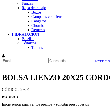
Fundas
Ropa de trabajo
Buzos
Camperas con cierre
Canguros
Chombas
Remeras
HIDRATACION
Botellas
Térmicos
Termos
Perdíste tu c
BOLSA LIENZO 20X25 COR
CÓDIGO:
60304
.
BORRAR
Inicie sesión para ver los precios y solicitar presupuestos