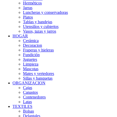
Herméticos
Jarras
Luncheras y conservadoras
Platos
Tablas y bandejas
Utensilios y cubiertos
Vasos, tazas y jarros
HOGAR
Cerámica
Decoracion
Fraperas y hieleras
Fundición
Juguetes
Limpieza
Mascotas
Mates y vertedores
Sillas y banquetas
ORGANIZACION
Cajas
Canastos
Contenedores
Latas
TEXTILES
Bolsas
Delantales